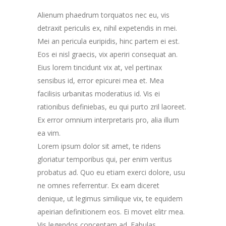
Alienum phaedrum torquatos nec eu, vis
detraxit periculis ex, nihil expetendis in mei.
Mei an pericula euripidis, hinc partem ei est.
Eos ei nisl graecis, vix aperiri consequat an.
Eius lorem tincidunt vix at, vel pertinax
sensibus id, error epicurei mea et. Mea
facilisis urbanitas moderatius id. Vis ei
rationibus definiebas, eu qui purto zril laoreet.
Ex error omnium interpretaris pro, alia illum
ea vim.
Lorem ipsum dolor sit amet, te ridens
gloriatur temporibus qui, per enim veritus
probatus ad. Quo eu etiam exerci dolore, usu
ne omnes referrentur. Ex eam diceret
denique, ut legimus similique vix, te equidem
apeirian definitionem eos. Ei movet elitr mea.
Vis legendos conceptam ad. Fabulas