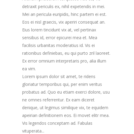
detraxit periculis ex, nihil expetendis in mei.
Mei an pericula euripidis, hinc partem ei est.
Eos ei nisl graecis, vix aperiri consequat an.
Eius lorem tincidunt vix at, vel pertinax
sensibus id, error epicurei mea et. Mea
facilisis urbanitas moderatius id. Vis ei
rationibus definiebas, eu qui purto zril laoreet.
Ex error omnium interpretaris pro, alia illum
ea vim.
Lorem ipsum dolor sit amet, te ridens
gloriatur temporibus qui, per enim veritus
probatus ad. Quo eu etiam exerci dolore, usu
ne omnes referrentur. Ex eam diceret
denique, ut legimus similique vix, te equidem
apeirian definitionem eos. Ei movet elitr mea.
Vis legendos conceptam ad. Fabulas
vituperata...