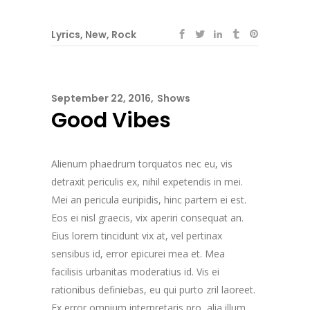
Lyrics
,
New
,
Rock
September 22, 2016
Shows
Good Vibes
Alienum phaedrum torquatos nec eu, vis
detraxit periculis ex, nihil expetendis in mei.
Mei an pericula euripidis, hinc partem ei est.
Eos ei nisl graecis, vix aperiri consequat an.
Eius lorem tincidunt vix at, vel pertinax
sensibus id, error epicurei mea et. Mea
facilisis urbanitas moderatius id. Vis ei
rationibus definiebas, eu qui purto zril laoreet.
Ex error omnium interpretaris pro, alia illum