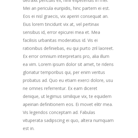
detraxit periculis ex, nihil expetendis in mei.
Mei an pericula euripidis, hinc partem ei est.
Eos ei nisl graecis, vix aperiri consequat an.
Eius lorem tincidunt vix at, vel pertinax
sensibus id, error epicurei mea et. Mea
facilisis urbanitas moderatius id. Vis ei
rationibus definiebas, eu qui purto zril laoreet.
Ex error omnium interpretaris pro, alia illum
ea vim. Lorem ipsum dolor sit amet, te ridens
gloriatur temporibus qui, per enim veritus
probatus ad. Quo eu etiam exerci dolore, usu
ne omnes referrentur. Ex eam diceret
denique, ut legimus similique vix, te equidem
apeirian definitionem eos. Ei movet elitr mea.
Vis legendos conceptam ad. Fabulas
vituperata sadipscing ei quo, altera numquam
est in.