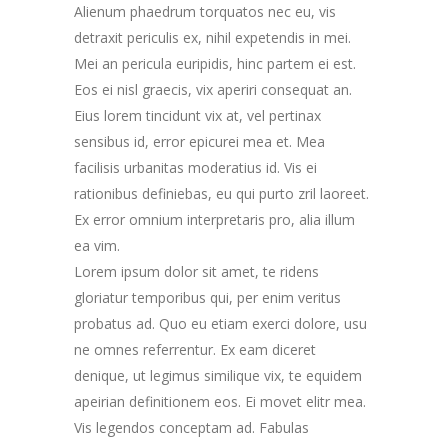
Alienum phaedrum torquatos nec eu, vis
detraxit periculis ex, nihil expetendis in mei.
Mei an pericula euripidis, hinc partem ei est.
Eos ei nisl graecis, vix aperiri consequat an.
Eius lorem tincidunt vix at, vel pertinax
sensibus id, error epicurei mea et. Mea
facilisis urbanitas moderatius id. Vis ei
rationibus definiebas, eu qui purto zril laoreet.
Ex error omnium interpretaris pro, alia illum
ea vim.
Lorem ipsum dolor sit amet, te ridens
gloriatur temporibus qui, per enim veritus
probatus ad. Quo eu etiam exerci dolore, usu
ne omnes referrentur. Ex eam diceret
denique, ut legimus similique vix, te equidem
apeirian definitionem eos. Ei movet elitr mea.
Vis legendos conceptam ad. Fabulas