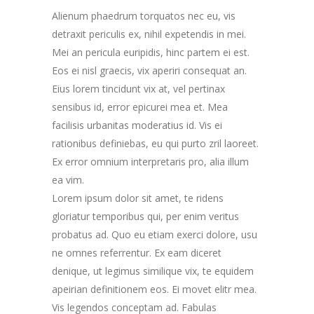
Alienum phaedrum torquatos nec eu, vis
detraxit periculis ex, nihil expetendis in mei.
Mei an pericula euripidis, hinc partem ei est.
Eos ei nisl graecis, vix aperiri consequat an.
Eius lorem tincidunt vix at, vel pertinax
sensibus id, error epicurei mea et. Mea
facilisis urbanitas moderatius id. Vis ei
rationibus definiebas, eu qui purto zril laoreet.
Ex error omnium interpretaris pro, alia illum
ea vim.
Lorem ipsum dolor sit amet, te ridens
gloriatur temporibus qui, per enim veritus
probatus ad. Quo eu etiam exerci dolore, usu
ne omnes referrentur. Ex eam diceret
denique, ut legimus similique vix, te equidem
apeirian definitionem eos. Ei movet elitr mea.
Vis legendos conceptam ad. Fabulas