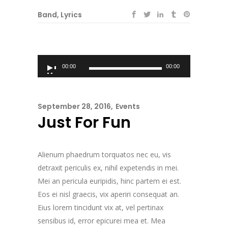
Band
,
Lyrics
Audio
00:00
00:00
Player
September 28, 2016
Events
Just For Fun
Alienum phaedrum torquatos nec eu, vis
detraxit periculis ex, nihil expetendis in mei.
Mei an pericula euripidis, hinc partem ei est.
Eos ei nisl graecis, vix aperiri consequat an.
Eius lorem tincidunt vix at, vel pertinax
sensibus id, error epicurei mea et. Mea