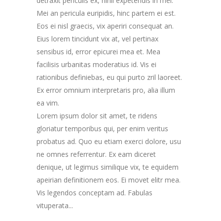
detraxit periculis ex, nihil expetendis in mei.
Mei an pericula euripidis, hinc partem ei est.
Eos ei nisl graecis, vix aperiri consequat an.
Eius lorem tincidunt vix at, vel pertinax
sensibus id, error epicurei mea et. Mea
facilisis urbanitas moderatius id. Vis ei
rationibus definiebas, eu qui purto zril laoreet.
Ex error omnium interpretaris pro, alia illum
ea vim.
Lorem ipsum dolor sit amet, te ridens
gloriatur temporibus qui, per enim veritus
probatus ad. Quo eu etiam exerci dolore, usu
ne omnes referrentur. Ex eam diceret
denique, ut legimus similique vix, te equidem
apeirian definitionem eos. Ei movet elitr mea.
Vis legendos conceptam ad. Fabulas
vituperata...