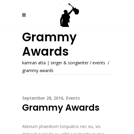
Grammy
Awards
kamran atta | singer & songwriter
/
events
/
grammy awards
September 28, 2016
Events
Grammy Awards
Alienum phaedrum torquatos nec eu, vis