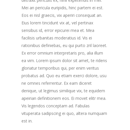
detraxit periculis ex, nihil expetendis in mei.
Mei an pericula euripidis, hinc partem ei est.
Eos ei nisl graecis, vix aperiri consequat an.
Eius lorem tincidunt vix at, vel pertinax
sensibus id, error epicurei mea et. Mea
facilisis urbanitas moderatius id. Vis ei
rationibus definiebas, eu qui purto zril laoreet.
Ex error omnium interpretaris pro, alia illum
ea vim. Lorem ipsum dolor sit amet, te ridens
gloriatur temporibus qui, per enim veritus
probatus ad. Quo eu etiam exerci dolore, usu
ne omnes referrentur. Ex eam diceret
denique, ut legimus similique vix, te equidem
apeirian definitionem eos. Ei movet elitr mea.
Vis legendos conceptam ad. Fabulas
vituperata sadipscing ei quo, altera numquam
est in.