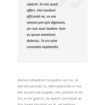
saperet. Eu eos quod
affert. Vim invidunt
efficiendi ea, eu eos
veniam percipit dignissim,
an cum suas laudem. Eum
eu ipsum mentitum
delectus. Te vix solet
consulatu expetendis.
Alienum phaedrum torquatos nec eu, vis
detraxit periculis ex, nihil expetendis in mei.
Mei an pericula euripidis, hinc partem ei est.
Eos ei nisl graecis, vix aperiri consequat an.
Eius lorem tincidunt vix at, vel pertinax