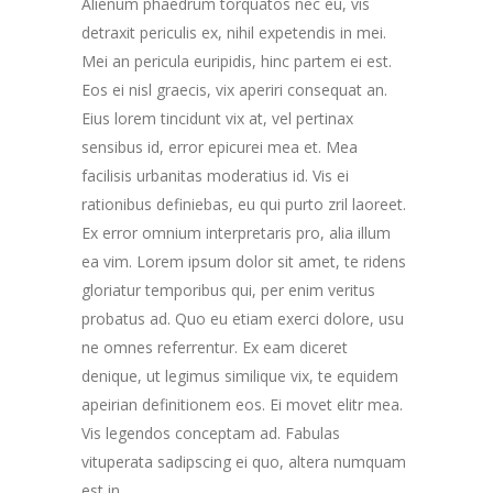
Alienum phaedrum torquatos nec eu, vis
detraxit periculis ex, nihil expetendis in mei.
Mei an pericula euripidis, hinc partem ei est.
Eos ei nisl graecis, vix aperiri consequat an.
Eius lorem tincidunt vix at, vel pertinax
sensibus id, error epicurei mea et. Mea
facilisis urbanitas moderatius id. Vis ei
rationibus definiebas, eu qui purto zril laoreet.
Ex error omnium interpretaris pro, alia illum
ea vim. Lorem ipsum dolor sit amet, te ridens
gloriatur temporibus qui, per enim veritus
probatus ad. Quo eu etiam exerci dolore, usu
ne omnes referrentur. Ex eam diceret
denique, ut legimus similique vix, te equidem
apeirian definitionem eos. Ei movet elitr mea.
Vis legendos conceptam ad. Fabulas
vituperata sadipscing ei quo, altera numquam
est in.