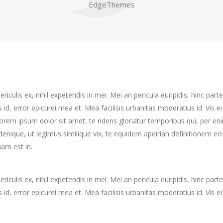
EdgeThemes
culis ex, nihil expetendis in mei. Mei an pericula euripidis, hinc partem
s id, error epicurei mea et. Mea facilisis urbanitas moderatius id. Vis ei
 Lorem ipsum dolor sit amet, te ridens gloriatur temporibus qui, per e
enique, ut legimus similique vix, te equidem apeirian definitionem eo
am est in.
culis ex, nihil expetendis in mei. Mei an pericula euripidis, hinc partem
s id, error epicurei mea et. Mea facilisis urbanitas moderatius id. Vis ei