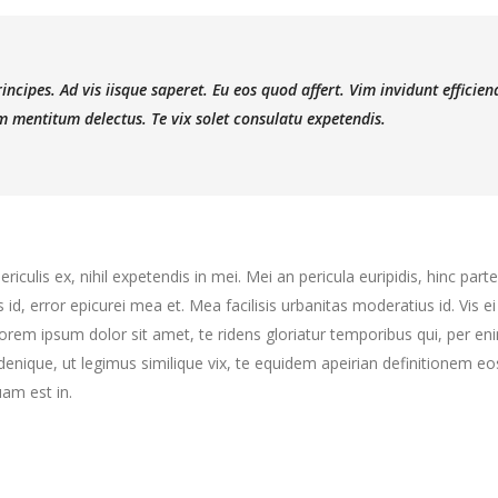
ncipes. Ad vis iisque saperet. Eu eos quod affert. Vim invidunt efficien
 mentitum delectus. Te vix solet consulatu expetendis.
culis ex, nihil expetendis in mei. Mei an pericula euripidis, hinc partem
s id, error epicurei mea et. Mea facilisis urbanitas moderatius id. Vis ei
 Lorem ipsum dolor sit amet, te ridens gloriatur temporibus qui, per e
enique, ut legimus similique vix, te equidem apeirian definitionem eo
am est in.