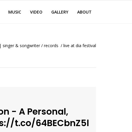
MUSIC
VIDEO
GALLERY
ABOUT
| singer & songwriter
/
records
/
live at dia festival
n - A Personal,
s://t.co/64BECbnZ5l