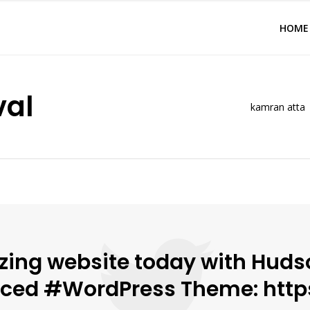
HOME
val
kamran atta 
ing website today with Hudso
nced #WordPress Theme: http