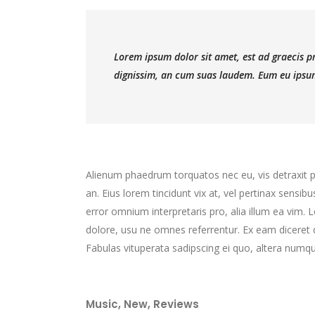
Lorem ipsum dolor sit amet, est ad graecis pri
dignissim, an cum suas laudem. Eum eu ipsum
Alienum phaedrum torquatos nec eu, vis detraxit peri
an. Eius lorem tincidunt vix at, vel pertinax sensibu
error omnium interpretaris pro, alia illum ea vim.
dolore, usu ne omnes referrentur. Ex eam diceret d
Fabulas vituperata sadipscing ei quo, altera numqu
Music
,
New
,
Reviews