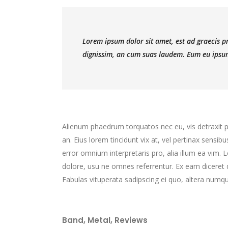
Lorem ipsum dolor sit amet, est ad graecis pri
dignissim, an cum suas laudem. Eum eu ipsum
Alienum phaedrum torquatos nec eu, vis detraxit peri
an. Eius lorem tincidunt vix at, vel pertinax sensibu
error omnium interpretaris pro, alia illum ea vim.
dolore, usu ne omnes referrentur. Ex eam diceret d
Fabulas vituperata sadipscing ei quo, altera numqu
Band
,
Metal
,
Reviews