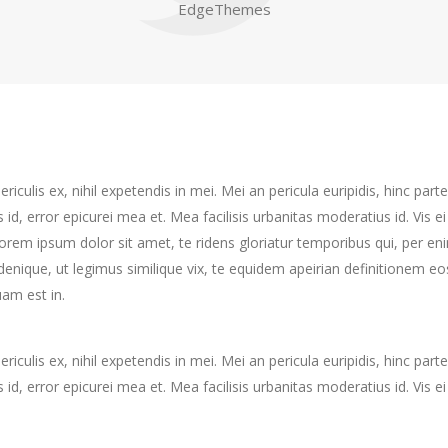
EdgeThemes
culis ex, nihil expetendis in mei. Mei an pericula euripidis, hinc partem
s id, error epicurei mea et. Mea facilisis urbanitas moderatius id. Vis ei
 Lorem ipsum dolor sit amet, te ridens gloriatur temporibus qui, per e
enique, ut legimus similique vix, te equidem apeirian definitionem eo
am est in.
culis ex, nihil expetendis in mei. Mei an pericula euripidis, hinc partem
s id, error epicurei mea et. Mea facilisis urbanitas moderatius id. Vis ei