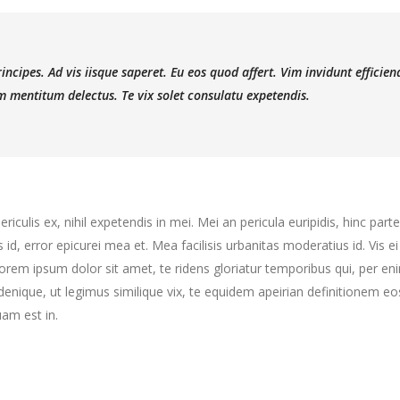
ncipes. Ad vis iisque saperet. Eu eos quod affert. Vim invidunt efficien
 mentitum delectus. Te vix solet consulatu expetendis.
culis ex, nihil expetendis in mei. Mei an pericula euripidis, hinc partem
s id, error epicurei mea et. Mea facilisis urbanitas moderatius id. Vis ei
 Lorem ipsum dolor sit amet, te ridens gloriatur temporibus qui, per e
enique, ut legimus similique vix, te equidem apeirian definitionem eo
am est in.