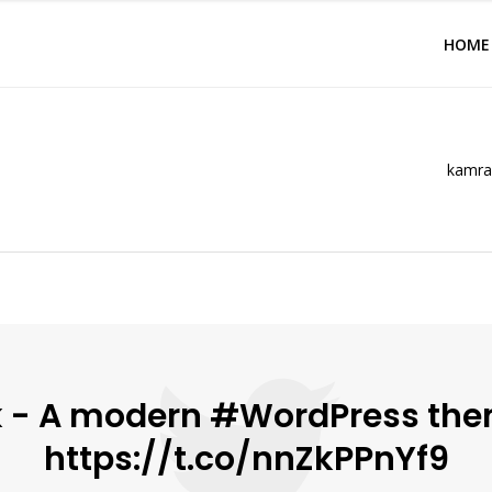
HOME
kamran
 - A modern #WordPress theme 
https://t.co/nnZkPPnYf9