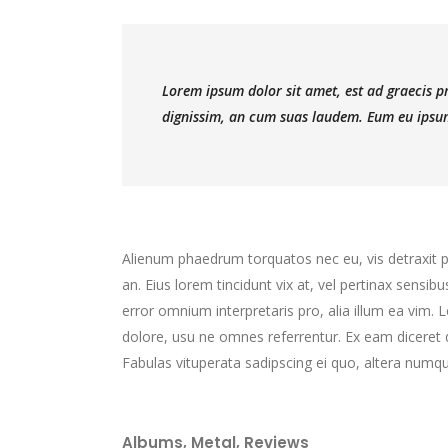
Lorem ipsum dolor sit amet, est ad graecis pri
dignissim, an cum suas laudem. Eum eu ipsum
Alienum phaedrum torquatos nec eu, vis detraxit peri
an. Eius lorem tincidunt vix at, vel pertinax sensibu
error omnium interpretaris pro, alia illum ea vim.
dolore, usu ne omnes referrentur. Ex eam diceret d
Fabulas vituperata sadipscing ei quo, altera numqu
Albums
,
Metal
,
Reviews