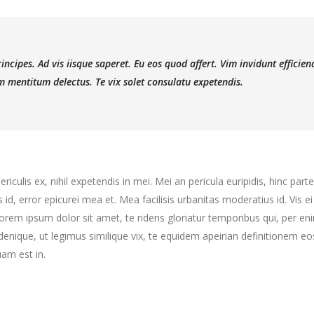
ncipes. Ad vis iisque saperet. Eu eos quod affert. Vim invidunt efficien
 mentitum delectus. Te vix solet consulatu expetendis.
culis ex, nihil expetendis in mei. Mei an pericula euripidis, hinc partem
s id, error epicurei mea et. Mea facilisis urbanitas moderatius id. Vis ei
 Lorem ipsum dolor sit amet, te ridens gloriatur temporibus qui, per e
enique, ut legimus similique vix, te equidem apeirian definitionem eo
am est in.