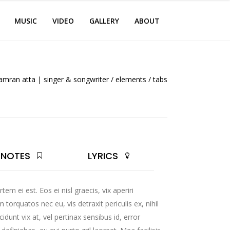
MUSIC
VIDEO
GALLERY
ABOUT
amran atta | singer & songwriter
/
elements
/
tabs
NOTES
LYRICS
tem ei est. Eos ei nisl graecis, vix aperiri
orquatos nec eu, vis detraxit periculis ex, nihil
idunt vix at, vel pertinax sensibus id, error