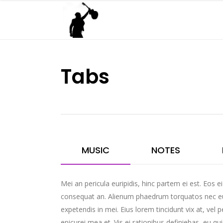
Tabs
MUSIC
NOTES
Mei an pericula euripidis, hinc partem ei est. Eos ei 
consequat an. Alienum phaedrum torquatos nec eu, v
expetendis in mei. Eius lorem tincidunt vix at, vel p
epicurei mea et. Vis ei rationibus definiebas, eu qui 