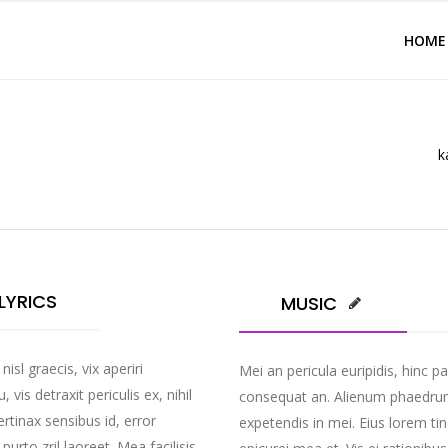
HOME
k
LYRICS
MUSIC
nisl graecis, vix aperiri
Mei an pericula euripidis, hinc par
is detraxit periculis ex, nihil
consequat an. Alienum phaedrum t
ertinax sensibus id, error
expetendis in mei. Eius lorem tinc
purto zril laoreet. Mea facilisis