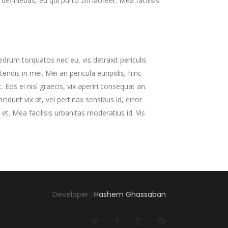
 definiebas, eu qui purto zril laoreet. Mea facilisis
drum torquatos nec eu, vis detraxit periculis
etendis in mei. Mei an pericula euripidis, hinc
. Eos ei nisl graecis, vix aperiri consequat an.
ncidunt vix at, vel pertinax sensibus id, error
et. Mea facilisis urbanitas moderatius id. Vis
Developer :
Hashem Ghassaban