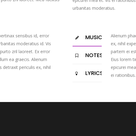
epicurei mea et. Vis ei rationibus
urbanitas moderatius.
pertinax sensibus id, error
Alienum phae
MUSIC
rbanitas moderatius id. Vis
ex, nihil exp
purto zril laoreet. Ex error
partem ei est
NOTES
illum ea graecis. Alienum
Eius lorem ti
etraxit periculis ex, nihil
epicurei mea 
LYRICS
ei rationibus.